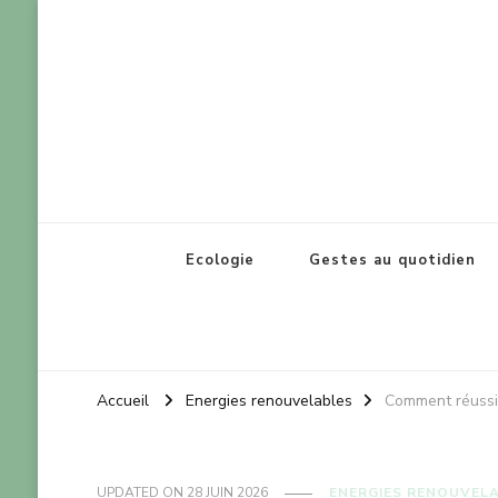
Lorraine réel
Pour le bien-être de notre planète
Ecologie
Gestes au quotidien
Accueil
Energies renouvelables
Comment réussir
UPDATED ON
28 JUIN 2026
ENERGIES RENOUVEL