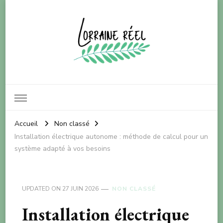
Lorraine réel
Pour le bien-être de notre planète
Accueil
Non classé
Installation électrique autonome : méthode de calcul pour un
système adapté à vos besoins
UPDATED ON
27 JUIN 2026
NON CLASSÉ
Installation électrique