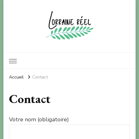
Lorraine réel
Pour le bien-être de notre planète
Accueil
Contact
Contact
Votre nom (obligatoire)