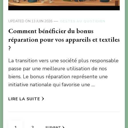
UPDATED ON
13 JUIN 2026
GESTES AU QUOTIDIEN
Comment bénéficier du bonus
réparation pour vos appareils et textiles
?
La transition vers une société plus responsable
passe par une meilleure utilisation de nos
biens. Le bonus réparation représente une
initiative nationale qui favorise une …
LIRE LA SUITE
Pagination
PAGE
PAGE
1
2
SUIVANT