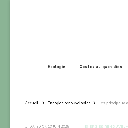
Lorraine réel
Pour le bien-être de notre planète
Ecologie
Gestes au quotidien
Accueil
Energies renouvelables
Les principaux 
UPDATED ON
13 JUIN 2026
ENERGIES RENOUVEL