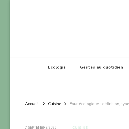
Lorraine réel
Pour le bien-être de notre planète
Ecologie
Gestes au quotidien
Accueil
Cuisine
Four écologique : définition, ty
7 SEPTEMBRE 2025
CUISINE