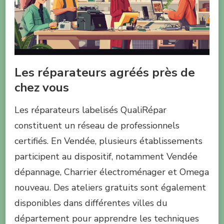
Les réparateurs agréés près de
chez vous
Les réparateurs labelisés QualiRépar
constituent un réseau de professionnels
certifiés. En Vendée, plusieurs établissements
participent au dispositif, notamment Vendée
dépannage, Charrier électroménager et Omega
nouveau. Des ateliers gratuits sont également
disponibles dans différentes villes du
département pour apprendre les techniques