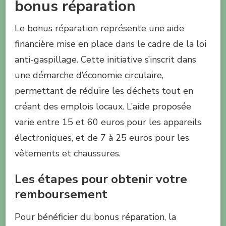
bonus réparation
Le bonus réparation représente une aide
financière mise en place dans le cadre de la loi
anti-gaspillage. Cette initiative s’inscrit dans
une démarche d’économie circulaire,
permettant de réduire les déchets tout en
créant des emplois locaux. L’aide proposée
varie entre 15 et 60 euros pour les appareils
électroniques, et de 7 à 25 euros pour les
vêtements et chaussures.
Les étapes pour obtenir votre
remboursement
Pour bénéficier du bonus réparation, la