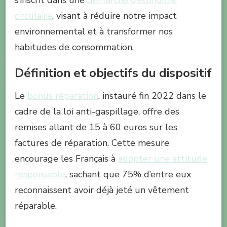
circulaire
, visant à réduire notre impact
environnemental et à transformer nos
habitudes de consommation.
Définition et objectifs du dispositif
Le
bonus réparation
, instauré fin 2022 dans le
cadre de la loi anti-gaspillage, offre des
remises allant de 15 à 60 euros sur les
factures de réparation. Cette mesure
encourage les Français à
adopter une attitude
responsable
, sachant que 75% d’entre eux
reconnaissent avoir déjà jeté un vêtement
réparable.