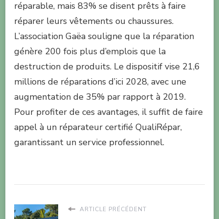
réparable, mais 83% se disent prêts à faire
réparer leurs vêtements ou chaussures.
L’association Gaëa souligne que la réparation
génère 200 fois plus d’emplois que la
destruction de produits. Le dispositif vise 21,6
millions de réparations d’ici 2028, avec une
augmentation de 35% par rapport à 2019.
Pour profiter de ces avantages, il suffit de faire
appel à un réparateur certifié QualiRépar,
garantissant un service professionnel.
ARTICLE PRÉCÉDENT