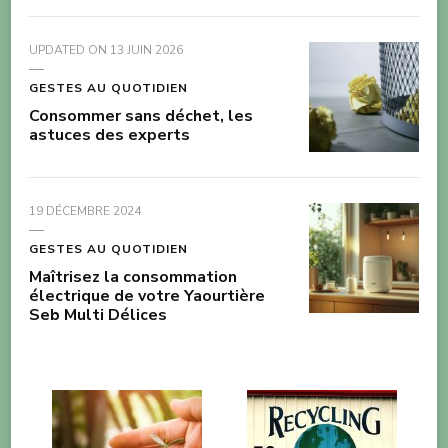
UPDATED ON
13 JUIN 2026
GESTES AU QUOTIDIEN
Consommer sans déchet, les
astuces des experts
19 DÉCEMBRE 2024
GESTES AU QUOTIDIEN
Maîtrisez la consommation
électrique de votre Yaourtière
Seb Multi Délices