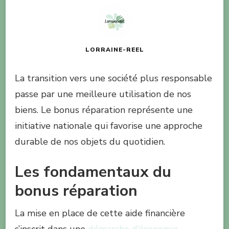
LORRAINE-REEL
La transition vers une société plus responsable
passe par une meilleure utilisation de nos
biens. Le bonus réparation représente une
initiative nationale qui favorise une approche
durable de nos objets du quotidien.
Les fondamentaux du
bonus réparation
La mise en place de cette aide financière
s’inscrit dans une
démarche d’économie