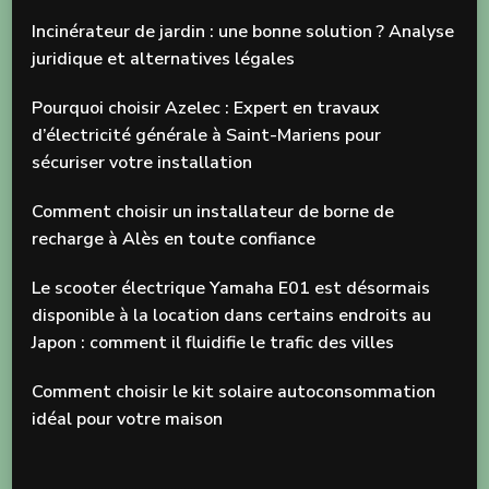
Incinérateur de jardin : une bonne solution ? Analyse
juridique et alternatives légales
Pourquoi choisir Azelec : Expert en travaux
d’électricité générale à Saint-Mariens pour
sécuriser votre installation
Comment choisir un installateur de borne de
recharge à Alès en toute confiance
Le scooter électrique Yamaha E01 est désormais
disponible à la location dans certains endroits au
Japon : comment il fluidifie le trafic des villes
Comment choisir le kit solaire autoconsommation
idéal pour votre maison