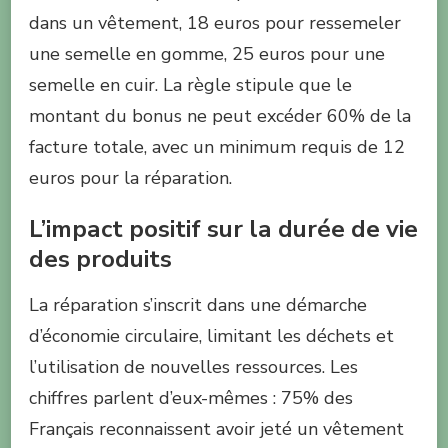
dans un vêtement, 18 euros pour ressemeler
une semelle en gomme, 25 euros pour une
semelle en cuir. La règle stipule que le
montant du bonus ne peut excéder 60% de la
facture totale, avec un minimum requis de 12
euros pour la réparation.
L’impact positif sur la durée de vie
des produits
La réparation s’inscrit dans une démarche
d’économie circulaire, limitant les déchets et
l’utilisation de nouvelles ressources. Les
chiffres parlent d’eux-mêmes : 75% des
Français reconnaissent avoir jeté un vêtement