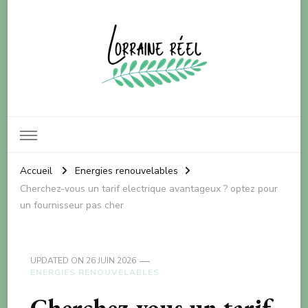
Lorraine réel
Pour le bien-être de notre planète
Accueil
Energies renouvelables
Cherchez-vous un tarif electrique avantageux ? optez pour
un fournisseur pas cher
UPDATED ON
26 JUIN 2026
ENERGIES RENOUVELABLES
Cherchez-vous un tarif